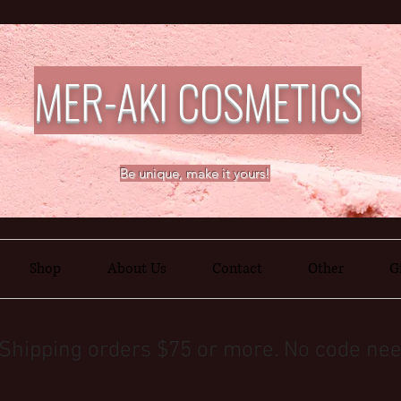
MER-AKI COSMETICS
Be unique, make it yours!
Shop
About Us
Contact
Other
G
Shipping orders $75 or more. No code nee