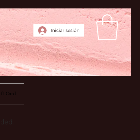
Iniciar sesión
ift Card
ded.