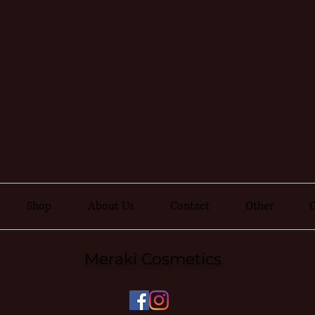
Shop
About Us
Contact
Other
G
Meraki Cosmetics