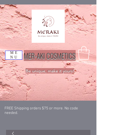
MER-AKI COSMETICS
ME
NU
Be unique, make it yours!
FREE Shipping orders $75 or more. No code
needed.