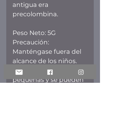
antigua era
precolombina.
Peso Neto: 5G
Precaución:
Manténgase fuera del
alcance de los niños.
Las piezas son muy
pequeñas y se pueden
tragar. Al aplicarlo en
los ojos, tenga mucho
cuidado, ya que puede
producirse lluvia
radiactiva y caer en los
ojos.