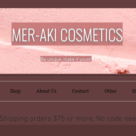
MER-AKI COSMETICS
Be unique, make it yours!
Shop
About Us
Contact
Other
G
Shipping orders $75 or more. No code nee