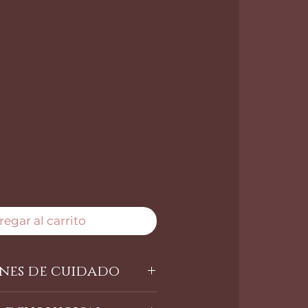
recio
egar al carrito
nes de cuidado
imentos grasosos y