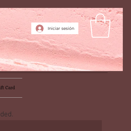
Iniciar sesión
ift Card
ded.