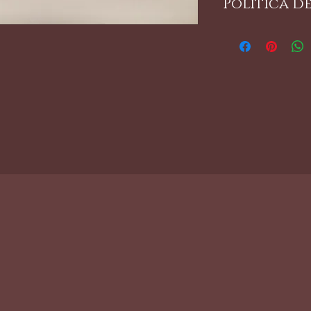
Politica d
aceitosos.
No capas.
Todos los a
retornables
Consulte las po
obtener más i