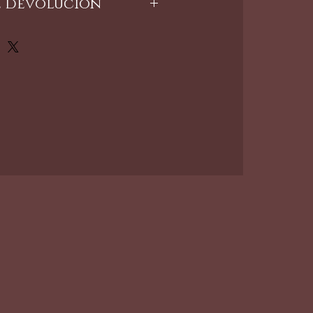
e devolucion
rtículos no son
.
líticas de la tienda para
nformación.