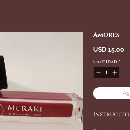
Amores
P
USD 15.00
Cantidad
*
Agr
Instruccio
Evite los al