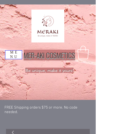
MER-AKI COSMETICS
ME
NU
Be unique, make it yours!
FREE Shipping orders $75 or more. No code
needed.